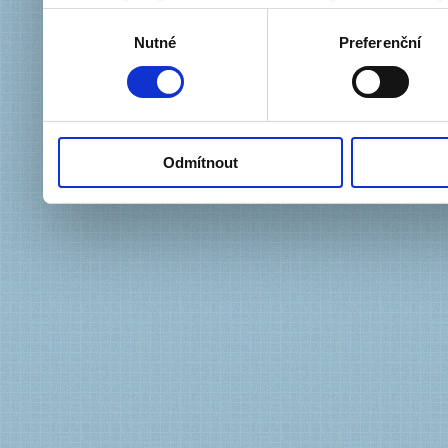
informacemi, které jste jim
Výběr
Nutné
Preferenční
souhlasu
důsledku toho, že používát
Odmítnout