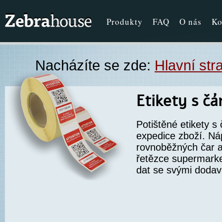
Produkty
FAQ
O nás
Ko
Nacházíte se zde:
Hlavní str
Etikety s č
Potištěné etikety 
expedice zboží. Náp
rovnoběžných čar a
řetězce supermarke
dat se svými dodava