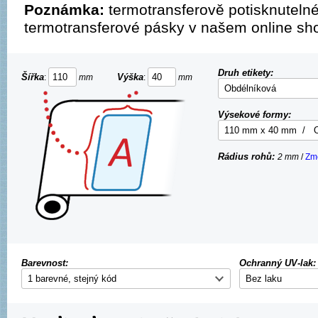
Poznámka:
termotransferově potisknuteln
termotransferové pásky v našem online sh
Druh etikety:
Šířka
Výška
:
mm
:
mm
Výsekové formy:
Rádius rohů:
2
mm
/
Zm
Barevnost:
Ochranný UV-lak: